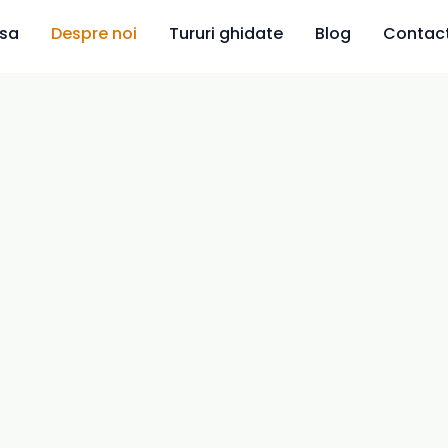
sa
Despre noi
Tururi ghidate
Blog
Contac